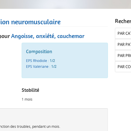
tion neuromusculaire
Reche
PAR CA
pour
Angoisse, anxiété, cauchemar
PAR PA
Composition
PAR PR
EPS Rhodiole
:
1/2
EPS Valériane
:
1/2
PAR C
Stabilité
1 mois
onction des troubles, pendant un mois.