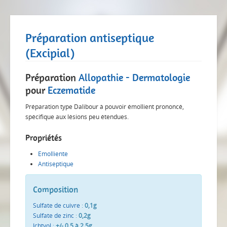
Préparation antiseptique
(Excipial)
Préparation
Allopathie - Dermatologie
pour
Eczematide
Préparation type Dalibour à pouvoir émollient prononcé,
spécifique aux lésions peu étendues.
Propriétés
Emolliente
Antiseptique
Composition
Sulfate de cuivre
:
0,1g
Sulfate de zinc
:
0,2g
Ichtyol
:
+/- 0,5 à 2,5g