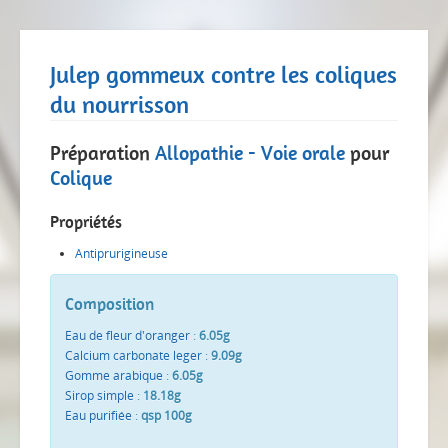
Julep gommeux contre les coliques
du nourrisson
Préparation
Allopathie - Voie orale
pour
Colique
Propriétés
Antiprurigineuse
Composition
Eau de fleur d'oranger
:
6.05g
Calcium carbonate leger
:
9.09g
Gomme arabique
:
6.05g
Sirop simple
:
18.18g
Eau purifiée
:
qsp 100g